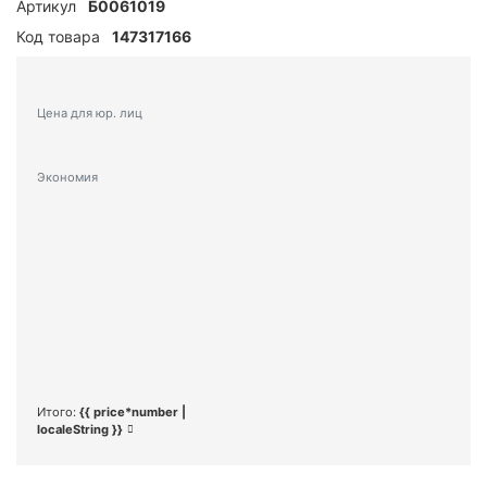
Артикул
Б0061019
Код товара
147317166
Цена для юр. лиц
Экономия
Итого:
{{ price*number |
localeString }}