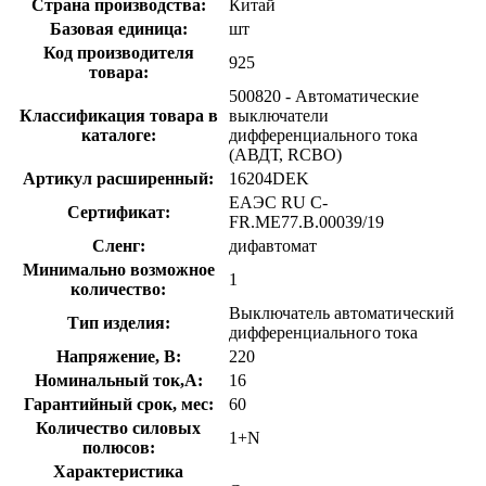
Страна производства:
Китай
Базовая единица:
шт
Код производителя
925
товара:
500820 - Автоматические
Классификация товара в
выключатели
каталоге:
дифференциального тока
(АВДТ, RCBO)
Артикул расширенный:
16204DEK
ЕАЭС RU С-
Сертификат:
FR.МЕ77.В.00039/19
Сленг:
дифавтомат
Минимально возможное
1
количество:
Выключатель автоматический
Тип изделия:
дифференциального тока
Напряжение, В:
220
Номинальный ток,А:
16
Гарантийный срок, мес:
60
Количество силовых
1+N
полюсов:
Характеристика