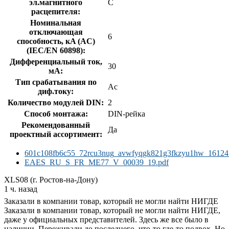
эл.магнитного
C
расцепителя:
Номинальная
отключающая
6
способность, кA (AC)
(IEC/EN 60898):
Дифференциальный ток,
30
мА:
Тип срабатывания по
Ac
диф.току:
Количество модулей DIN:
2
Способ монтажа:
DIN-рейка
Рекомендованный
Да
проектный ассортимент:
601c108fb6c55_72rcu3nug_avwfyqgk821g3fkzyu1hw_16124
EAES_RU_S_FR_ME77_V_00039_19.pdf
XLS08 (г. Ростов-на-Дону)
1 ч. назад
Заказали в компании товар, который не могли найти НИГДЕ
Заказали в компании товар, который не могли найти НИГДЕ,
даже у официальных представителей. Здесь же все было в
наличии. Переживали до последнего, что-то где-то подвох. Но