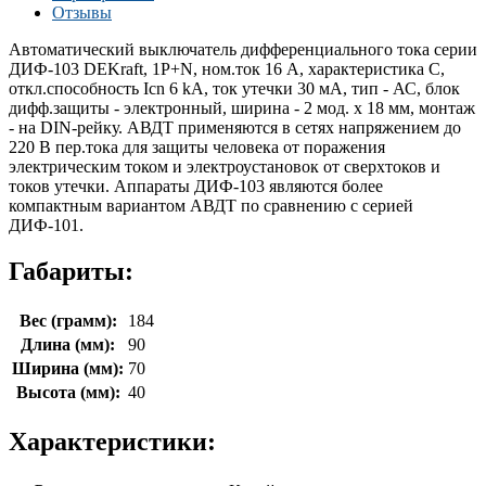
Отзывы
Автоматический выключатель дифференциального тока серии
ДИФ-103 DEKraft, 1P+N, ном.ток 16 А, характеристика C,
откл.способность Icn 6 kA, ток утечки 30 мА, тип - АС, блок
дифф.защиты - электронный, ширина - 2 мод. х 18 мм, монтаж
- на DIN-рейку. АВДТ применяются в сетях напряжением до
220 В пер.тока для защиты человека от поражения
электрическим током и электроустановок от сверхтоков и
токов утечки. Аппараты ДИФ-103 являются более
компактным вариантом АВДТ по сравнению с серией
ДИФ-101.
Габариты:
Вес (грамм):
184
Длина (мм):
90
Ширина (мм):
70
Высота (мм):
40
Характеристики: