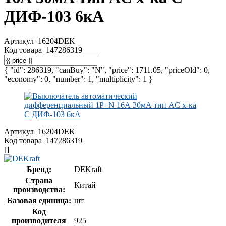
ДИФ-103 6кА
Артикул
16204DEK
Код товара
147286319
{ "id": 286319, "canBuy": "N", "price": 1711.05, "priceOld": 0,
"economy": 0, "number": 1, "multiplicity": 1 }
Артикул
16204DEK
Код товара
147286319
[]
Бренд:
DEKraft
Страна
Китай
производства:
Базовая единица:
шт
Код
производителя
925