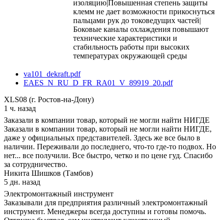
изоляцию|Повышенная степень защиты
клемм не дает возможности прикоснуться
пальцами рук до токоведущих частей|
Боковые каналы охлаждения повышают
технические характеристики и
стабильность работы при высоких
температурах окружающей среды
va101_dekraft.pdf
EAES_N_RU_D_FR_RA01_V_89919_20.pdf
XLS08 (г. Ростов-на-Дону)
1 ч. назад
Заказали в компании товар, который не могли найти НИГДЕ
Заказали в компании товар, который не могли найти НИГДЕ,
даже у официальных представителей. Здесь же все было в
наличии. Переживали до последнего, что-то где-то подвох. Но
нет... все получили. Все быстро, четко и по цене гуд. Спасибо
за сотрудничество.
Никита Шишков (Тамбов)
5 дн. назад
Электромонтажный инструмент
Заказывали для предприятия различный электромонтажный
инструмент. Менеджеры всегда доступны и готовы помочь.