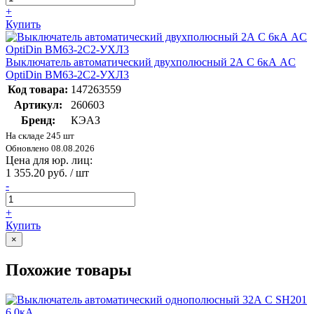
+
Купить
Выключатель автоматический двухполюсный 2А C 6кА AC
OptiDin BM63-2C2-УХЛ3
Код товара:
147263559
Артикул:
260603
Бренд:
КЭАЗ
На складе 245 шт
Обновлено 08.08.2026
Цена для юр. лиц:
1 355.20 руб. / шт
-
+
Купить
×
Похожие товары