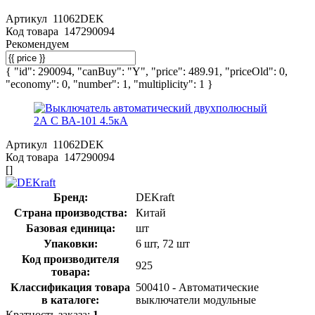
Артикул
11062DEK
Код товара
147290094
Рекомендуем
{ "id": 290094, "canBuy": "Y", "price": 489.91, "priceOld": 0,
"economy": 0, "number": 1, "multiplicity": 1 }
Артикул
11062DEK
Код товара
147290094
[]
Бренд:
DEKraft
Страна производства:
Китай
Базовая единица:
шт
Упаковки:
6 шт, 72 шт
Код производителя
925
товара:
Классификация товара
500410 - Автоматические
в каталоге:
выключатели модульные
Кратность заказа:
1