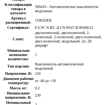
Классификация
500410 - Автоматические выключатели
товара в
модульные
каталоге:
Артикул
11062DEK
расширенный:
Сертификат:
ЕАЭС N RU Д-CN.РА07.В.96306/22
двухполюсный, двухполюсной, 2-
полюсный, 2-полюсной, двух-полюсный,
Сленг:
двух-полюсной, модульный, 2п, 2P,
декрафт
Минимально
возможное
1
количество:
Выключатель автоматический
Тип изделия:
модульный
Напряжение, В:
220
Диапазон рабочих
от -40 до +50
температур:
Масса, кг:
0.2
Номинальное
230
напряжение, В:
Номинальный
2