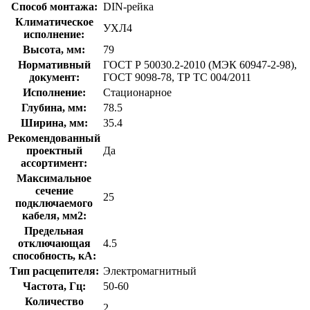
Способ монтажа:
DIN-рейка
Климатическое
УХЛ4
исполнение:
Высота, мм:
79
Нормативный
ГОСТ Р 50030.2-2010 (МЭК 60947-2-98),
документ:
ГОСТ 9098-78, ТР ТС 004/2011
Исполнение:
Стационарное
Глубина, мм:
78.5
Ширина, мм:
35.4
Рекомендованный
проектный
Да
ассортимент:
Максимальное
сечение
25
подключаемого
кабеля, мм2:
Предельная
отключающая
4.5
способность, кA:
Тип расцепителя:
Электромагнитный
Частота, Гц:
50-60
Количество
2