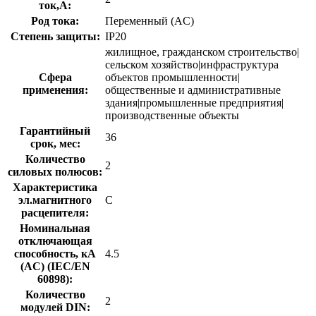
ток,А:
Род тока:
Переменный (AC)
Степень защиты:
IP20
жилищное, гражданском строительство|
сельском хозяйство|инфраструктура
Сфера
объектов промышленности|
применения:
общественные и административные
здания|промышленные предприятия|
производственные объекты
Гарантийный
36
срок, мес:
Количество
2
силовых полюсов:
Характеристика
эл.магнитного
C
расцепителя:
Номинальная
отключающая
способность, кA
4.5
(AC) (IEC/EN
60898):
Количество
2
модулей DIN: