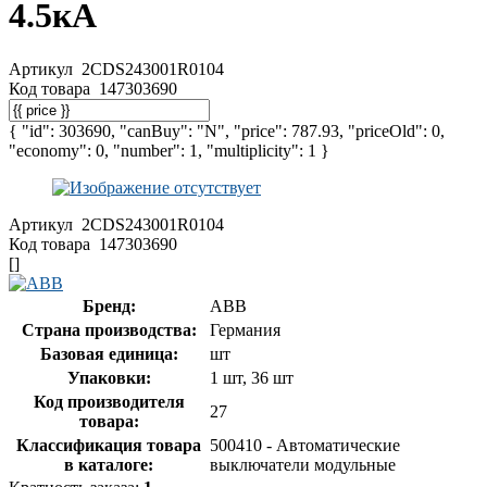
4.5кА
Артикул
2CDS243001R0104
Код товара
147303690
{ "id": 303690, "canBuy": "N", "price": 787.93, "priceOld": 0,
"economy": 0, "number": 1, "multiplicity": 1 }
Артикул
2CDS243001R0104
Код товара
147303690
[]
Бренд:
ABB
Страна производства:
Германия
Базовая единица:
шт
Упаковки:
1 шт, 36 шт
Код производителя
27
товара:
Классификация товара
500410 - Автоматические
в каталоге:
выключатели модульные