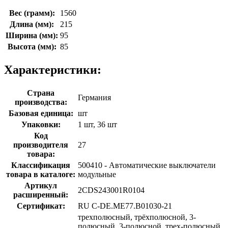
Вес (грамм):
1560
Длина (мм):
215
Ширина (мм):
95
Высота (мм):
85
Характеристики:
Страна
Германия
производства:
Базовая единица:
шт
Упаковки:
1 шт, 36 шт
Код
производителя
27
товара:
Классификация
500410 - Автоматические выключатели
товара в каталоге:
модульные
Артикул
2CDS243001R0104
расширенный:
Сертификат:
RU C-DE.МЕ77.B01030-21
трехполюсный, трёхполюсной, 3-
полюсный, 3-полюсной, трех-полюсный,