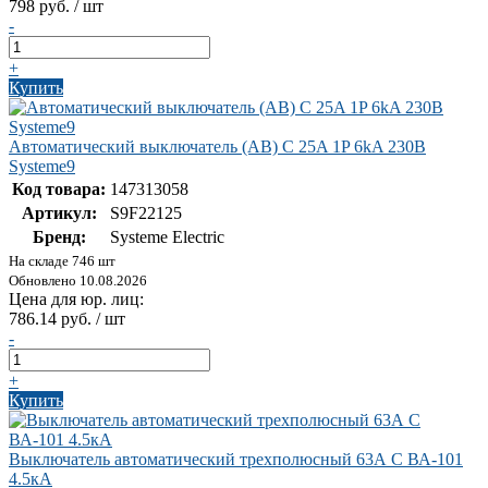
798 руб. / шт
-
+
Купить
Автоматический выключатель (АВ) C 25A 1P 6kA 230В
Systeme9
Код товара:
147313058
Артикул:
S9F22125
Бренд:
Systeme Electric
На складе 746 шт
Обновлено 10.08.2026
Цена для юр. лиц:
786.14 руб. / шт
-
+
Купить
Выключатель автоматический трехполюсный 63А С ВА-101
4.5кА