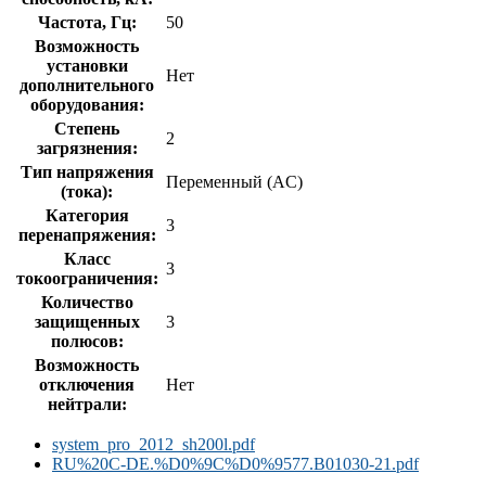
Частота, Гц:
50
Возможность
установки
Нет
дополнительного
оборудования:
Степень
2
загрязнения:
Тип напряжения
Переменный (AC)
(тока):
Категория
3
перенапряжения:
Класс
3
токоограничения:
Количество
защищенных
3
полюсов:
Возможность
отключения
Нет
нейтрали:
system_pro_2012_sh200l.pdf
RU%20C-DE.%D0%9C%D0%9577.B01030-21.pdf