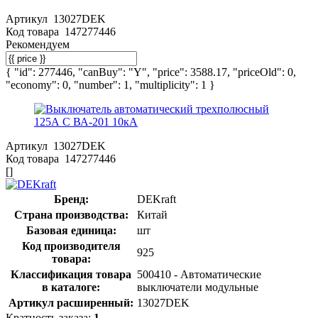
Артикул
13027DEK
Код товара
147277446
Рекомендуем
{ "id": 277446, "canBuy": "Y", "price": 3588.17, "priceOld": 0,
"economy": 0, "number": 1, "multiplicity": 1 }
Артикул
13027DEK
Код товара
147277446
[]
Бренд:
DEKraft
Страна производства:
Китай
Базовая единица:
шт
Код производителя
925
товара:
Классификация товара
500410 - Автоматические
в каталоге:
выключатели модульные
Артикул расширенный:
13027DEK
Кратность заказа:
1