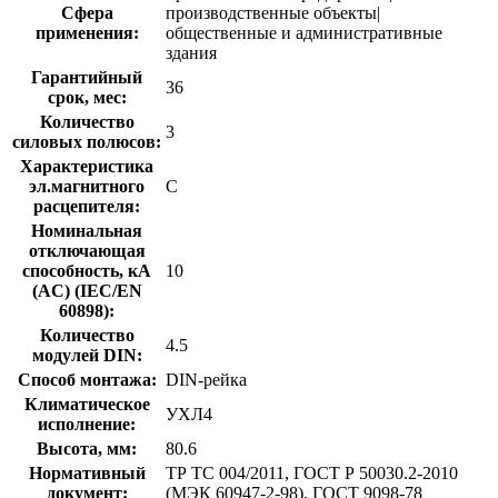
Сфера
производственные объекты|
применения:
общественные и административные
здания
Гарантийный
36
срок, мес:
Количество
3
силовых полюсов:
Характеристика
эл.магнитного
C
расцепителя:
Номинальная
отключающая
способность, кA
10
(AC) (IEC/EN
60898):
Количество
4.5
модулей DIN:
Способ монтажа:
DIN-рейка
Климатическое
УХЛ4
исполнение:
Высота, мм:
80.6
Нормативный
ТР ТС 004/2011, ГОСТ Р 50030.2-2010
документ:
(МЭК 60947-2-98), ГОСТ 9098-78