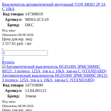
Выключатель автоматический модульный YON MD63 2P 3А
C 10kA
Код товара:
147308619
Артикул:
MD63-2C3-10
Бренд:
DKC
Под заказ
Обновлено 08.08.2026
Цена для юр. лиц:
3 517.61 руб. / шт
-
+
Купить
Автоматический выключатель HGD100S 3PMCS0000C 00125
3 полюса, 125А, ток к.з. 10kA, хар-ка C (STANDARD)
Код товара:
147310699
Артикул:
13.04.001121
Бренд:
Элком
Под заказ
Обновлено 08.08.2026
Цена для юр. лиц: