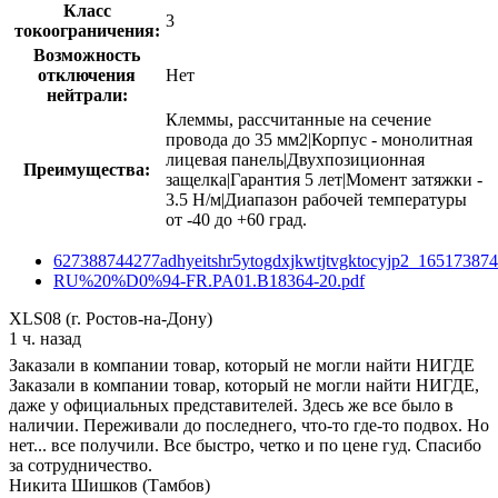
Класс
3
токоограничения:
Возможность
отключения
Нет
нейтрали:
Клеммы, рассчитанные на сечение
провода до 35 мм2|Корпус - монолитная
лицевая панель|Двухпозиционная
Преимущества:
защелка|Гарантия 5 лет|Момент затяжки -
3.5 Н/м|Диапазон рабочей температуры
от -40 до +60 град.
627388744277adhyeitshr5ytogdxjkwtjtvgktocyjp2_165173874
RU%20%D0%94-FR.PA01.B18364-20.pdf
XLS08 (г. Ростов-на-Дону)
1 ч. назад
Заказали в компании товар, который не могли найти НИГДЕ
Заказали в компании товар, который не могли найти НИГДЕ,
даже у официальных представителей. Здесь же все было в
наличии. Переживали до последнего, что-то где-то подвох. Но
нет... все получили. Все быстро, четко и по цене гуд. Спасибо
за сотрудничество.
Никита Шишков (Тамбов)