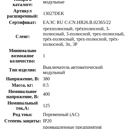
модульные
каталоге:
Артикул
13027DEK
расширенный:
Сертификат:
ЕАЭС RU С-CN.НВ26.В.02365/22
трехполюсный, трёхполюсной, 3-
полюсный, 3-полюсной, трех-полюсный,
Сленг:
трёх-полюсный, трех-полюсной, трёх-
полюсной, 3п, 3P
Минимально
возможное
1
количество:
Выключатель автоматический
Тип изделия:
модульный
Напряжение, В:
380
Масса, кг:
0.5
Номинальное
400
напряжение, В:
Номинальный
125
ток,А:
Род тока:
Переменный (AC)
Степень защиты:
IP20
промышленные предприятия|