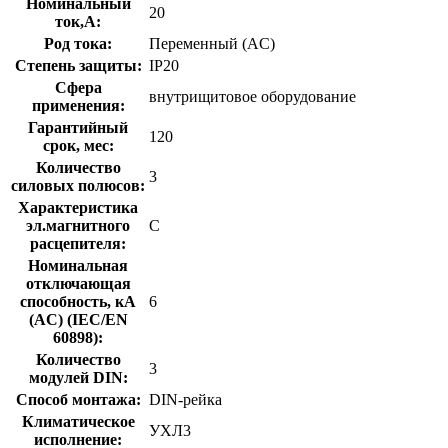
Номинальный
20
ток,А:
Род тока:
Переменный (AC)
Степень защиты:
IP20
Сфера
внутрищитовое оборудование
применения:
Гарантийный
120
срок, мес:
Количество
3
силовых полюсов:
Характеристика
эл.магнитного
C
расцепителя:
Номинальная
отключающая
способность, кA
6
(AC) (IEC/EN
60898):
Количество
3
модулей DIN:
Способ монтажа:
DIN-рейка
Климатическое
УХЛ3
исполнение: