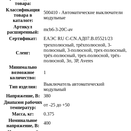
товара:
Классификация
500410 - Автоматические выключатели
товара в
модульные
каталоге:
Артикул
mcb6-3-20C-av
расширенный:
Сертификат:
ЕАЭС RU C-CN.АД07.B.05521/23
трехполюсный, трёхполюсной, 3-
полюсный, 3-полюсной, трех-полюсный,
Сленг:
трёх-полюсный, трех-полюсной, трёх-
полюсной, 3п, 3P, Averes
Минимально
возможное
1
количество:
Выключатель автоматический
Тип изделия:
модульный
Напряжение, В:
380
Диапазон рабочих
от -25 до +50
температур:
Масса, кг:
0.375
Номинальное
400
напряжение, В: