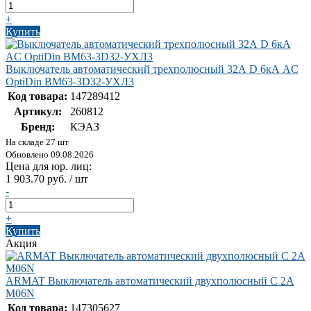
+
Купить
Выключатель автоматический трехполюсный 32А D 6кА AC
OptiDin BM63-3D32-УХЛ3
Код товара:
147289412
Артикул:
260812
Бренд:
КЭАЗ
На складе 27 шт
Обновлено 09.08.2026
Цена для юр. лиц:
1 903.70 руб. / шт
-
+
Купить
Акция
ARMAT Выключатель автоматический двухполюсный C 2А
M06N
Код товара:
147305627