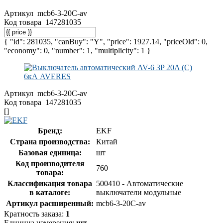
Артикул
mcb6-3-20C-av
Код товара
147281035
{ "id": 281035, "canBuy": "Y", "price": 1927.14, "priceOld": 0,
"economy": 0, "number": 1, "multiplicity": 1 }
Артикул
mcb6-3-20C-av
Код товара
147281035
[]
Бренд:
EKF
Страна производства:
Китай
Базовая единица:
шт
Код производителя
760
товара:
Классификация товара
500410 - Автоматические
в каталоге:
выключатели модульные
Артикул расширенный:
mcb6-3-20C-av
Кратность заказа:
1
Единица измерения:
шт