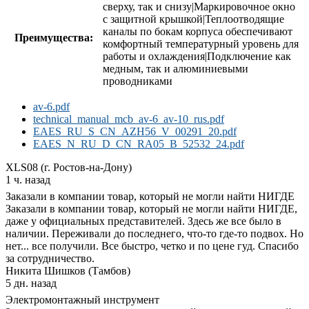
сверху, так и снизу|Маркировочное окно
с защитной крышкой|Теплоотводящие
каналы по бокам корпуса обеспечивают
Преимущества:
комфортный температурный уровень для
работы и охлаждения|Подключение как
медным, так и алюминиевыми
проводниками
av-6.pdf
technical_manual_mcb_av-6_av-10_rus.pdf
EAES_RU_S_CN_AZH56_V_00291_20.pdf
EAES_N_RU_D_CN_RA05_B_52532_24.pdf
XLS08 (г. Ростов-на-Дону)
1 ч. назад
Заказали в компании товар, который не могли найти НИГДЕ
Заказали в компании товар, который не могли найти НИГДЕ,
даже у официальных представителей. Здесь же все было в
наличии. Переживали до последнего, что-то где-то подвох. Но
нет... все получили. Все быстро, четко и по цене гуд. Спасибо
за сотрудничество.
Никита Шишков (Тамбов)
5 дн. назад
Электромонтажный инструмент