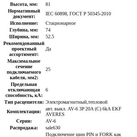
Высота, мм:
81
Нормативный
IEC 60898, ГОСТ Р 50345-2010
документ:
Исполнение:
Стационарное
Глубина, мм:
74
Ширина, мм:
52.5
Рекомендованный
проектный
Да
ассортимент:
Максимальное
сечение
25
подключаемого
кабеля, мм2:
Предельная
отключающая
6
способность, кA:
Тип расцепителя:
Электромагнитный,тепловой
авт. выкл. AV-6 3P 20A (C) 6kA EKF
Комплектация:
AVERES
Серия:
AV-6
Распродажа:
sale630
Подключение шин PIN и FORK как