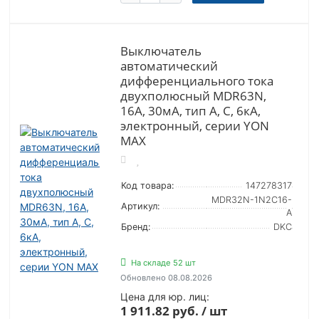
Выключатель
автоматический
дифференциального тока
двухполюсный MDR63N,
16А, 30мА, тип A, C, 6кА,
электронный, серии YON
MAX
Код товара:
147278317
MDR32N-1N2C16-
Артикул:
A
Бренд:
DKC
На складе 52 шт
Обновлено 08.08.2026
Цена для юр. лиц:
1 911.82 руб. / шт