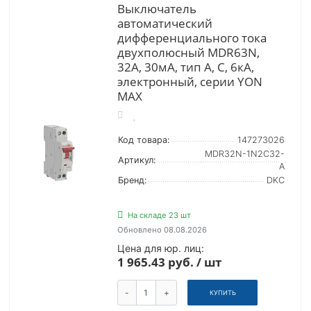
Выключатель
автоматический
дифференциального тока
двухполюсный MDR63N,
32А, 30мА, тип A, C, 6кА,
электронный, серии YON
MAX
Код товара:
147273026
MDR32N-1N2C32-
Артикул:
A
Бренд:
DKC
На складе 23 шт
Обновлено 08.08.2026
Цена для юр. лиц:
1 965.43 руб. / шт
-
+
КУПИТЬ