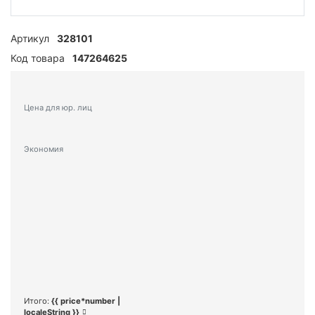
Артикул
328101
Код товара
147264625
Цена для юр. лиц
Экономия
Итого:
{{ price*number |
localeString }}