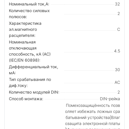
Номинальный ток,А:
32
Количество силовых
2
полюсов:
Характеристика
эл.магнитного
C
расцепителя:
Номинальная
отключающая
4.5
способность, кA (AC)
(IEC/EN 60898):
Дифференциальный ток,
30
мА:
Тип срабатывания по
AC
диф.току:
Количество модулей DIN:
2
Способ монтажа:
DIN-рейка
Помехозащищённость позв
оляет избежать ложных сра
батываний устройства|Влаг
озащита электронной платы