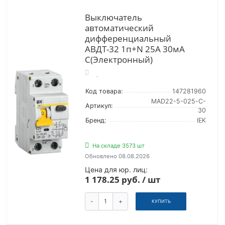
Выключатель
автоматический
дифференциальный
АВДТ-32 1п+N 25А 30мА
С(Электронный)
Код товара:
147281960
MAD22-5-025-C-
Артикул:
30
Бренд:
IEK
На складе 3573 шт
Обновлено 08.08.2026
Цена для юр. лиц:
1 178.25 руб. / шт
-
+
КУПИТЬ