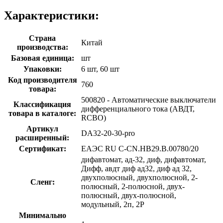
Характеристики:
Страна
Китай
производства:
Базовая единица:
шт
Упаковки:
6 шт, 60 шт
Код производителя
760
товара:
500820 - Автоматические выключатели
Классификация
дифференциального тока (АВДТ,
товара в каталоге:
RCBO)
Артикул
DA32-20-30-pro
расширенный:
Сертификат:
ЕАЭС RU С-CN.НВ29.В.00780/20
дифавтомат, ад-32, диф, дифавтомат,
Дифф, авдт диф ад32, диф ад 32,
двухполюсный, двухполюсной, 2-
Сленг:
полюсный, 2-полюсной, двух-
полюсный, двух-полюсной,
модульный, 2п, 2P
Минимально