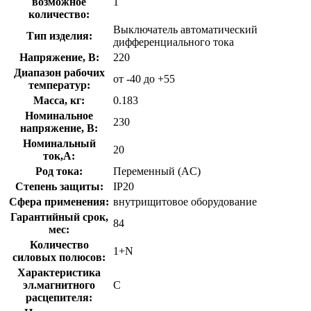
возможное
1
количество:
Выключатель автоматический
Тип изделия:
дифференциального тока
Напряжение, В:
220
Диапазон рабочих
от -40 до +55
температур:
Масса, кг:
0.183
Номинальное
230
напряжение, В:
Номинальный
20
ток,А:
Род тока:
Переменный (AC)
Степень защиты:
IP20
Сфера применения:
внутрищитовое оборудование
Гарантийный срок,
84
мес:
Количество
1+N
силовых полюсов:
Характеристика
эл.магнитного
C
расцепителя: