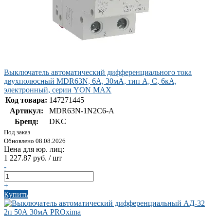
Выключатель автоматический дифференциального тока
двухполюсный MDR63N, 6A, 30мА, тип A, C, 6кА,
электронный, серии YON MAX
Код товара:
147271445
Артикул:
MDR63N-1N2C6-A
Бренд:
DKC
Под заказ
Обновлено 08.08.2026
Цена для юр. лиц:
1 227.87 руб. / шт
-
+
Купить