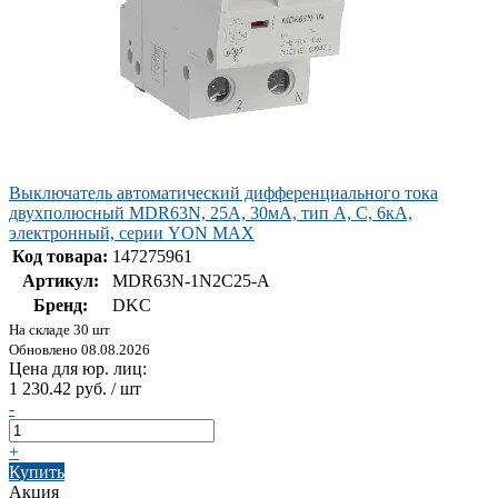
Выключатель автоматический дифференциального тока
двухполюсный MDR63N, 25A, 30мА, тип A, C, 6кА,
электронный, серии YON MAX
Код товара:
147275961
Артикул:
MDR63N-1N2C25-A
Бренд:
DKC
На складе 30 шт
Обновлено 08.08.2026
Цена для юр. лиц:
1 230.42 руб. / шт
-
+
Купить
Акция