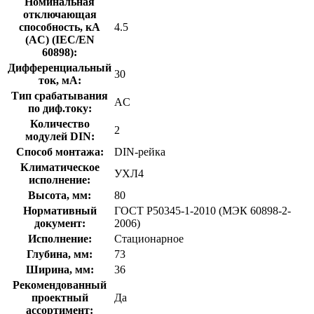
Номинальная
отключающая
способность, кA
4.5
(AC) (IEC/EN
60898):
Дифференциальный
30
ток, мА:
Тип срабатывания
AC
по диф.току:
Количество
2
модулей DIN:
Способ монтажа:
DIN-рейка
Климатическое
УХЛ4
исполнение:
Высота, мм:
80
Нормативный
ГОСТ Р50345-1-2010 (МЭК 60898-2-
документ:
2006)
Исполнение:
Стационарное
Глубина, мм:
73
Ширина, мм:
36
Рекомендованный
проектный
Да
ассортимент: