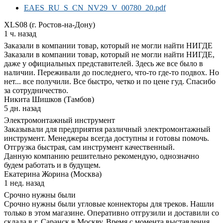
EAES_RU_S_CN_NV29_V_00780_20.pdf
XLS08 (г. Ростов-на-Дону)
1 ч. назад
Заказали в компании товар, который не могли найти НИГДЕ
Заказали в компании товар, который не могли найти НИГДЕ,
даже у официальных представителей. Здесь же все было в
наличии. Переживали до последнего, что-то где-то подвох. Но
нет... все получили. Все быстро, четко и по цене гуд. Спасибо
за сотрудничество.
Никита Шишков (Тамбов)
5 дн. назад
Электромонтажный инструмент
Заказывали для предприятия различный электромонтажный
инструмент. Менеджеры всегда доступны и готовы помочь.
Отгрузка быстрая, сам инструмент качественный.
Данную компанию решительно рекомендую, однозначно
будем работать и в будущем.
Екатерина Жорина (Москва)
1 нед. назад
Срочно нужны были
Срочно нужны были угловые коннекторы для треков. Нашли
только в этом магазине. Оперативно отгрузили и доставили со
склада в г. Саранск в Москву. Время с момента выставления