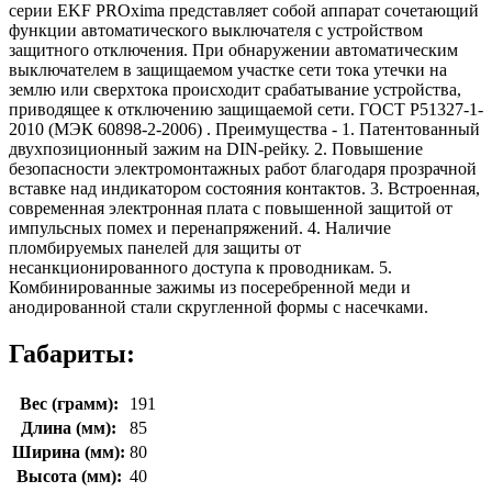
серии EKF PROxima представляет собой аппарат сочетающий
функции автоматического выключателя с устройством
защитного отключения. При обнаружении автоматическим
выключателем в защищаемом участке сети тока утечки на
землю или сверхтока происходит срабатывание устройства,
приводящее к отключению защищаемой сети. ГОСТ Р51327-1-
2010 (МЭК 60898-2-2006) . Преимущества - 1. Патентованный
двухпозиционный зажим на DIN-рейку. 2. Повышение
безопасности электромонтажных работ благодаря прозрачной
вставке над индикатором состояния контактов. 3. Встроенная,
современная электронная плата с повышенной защитой от
импульсных помех и перенапряжений. 4. Наличие
пломбируемых панелей для защиты от
несанкционированного доступа к проводникам. 5.
Комбинированные зажимы из посеребренной меди и
анодированной стали скругленной формы с насечками.
Габариты:
Вес (грамм):
191
Длина (мм):
85
Ширина (мм):
80
Высота (мм):
40