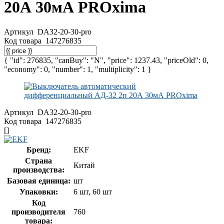
20А 30мА PROxima
Артикул
DA32-20-30-pro
Код товара
147276835
{ "id": 276835, "canBuy": "N", "price": 1237.43, "priceOld": 0,
"economy": 0, "number": 1, "multiplicity": 1 }
Артикул
DA32-20-30-pro
Код товара
147276835
[]
Бренд:
EKF
Страна
Китай
производства:
Базовая единица:
шт
Упаковки:
6 шт, 60 шт
Код
производителя
760
товара: