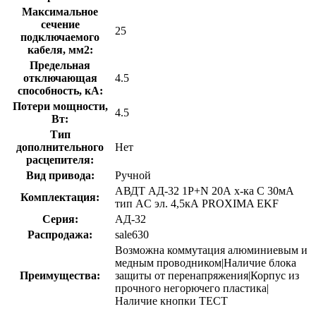
Максимальное
сечение
25
подключаемого
кабеля, мм2:
Предельная
отключающая
4.5
способность, кA:
Потери мощности,
4.5
Вт:
Тип
дополнительного
Нет
расцепителя:
Вид привода:
Ручной
АВДТ АД-32 1P+N 20А х-ка C 30мА
Комплектация:
тип AC эл. 4,5кА PROXIMA EKF
Серия:
АД-32
Распродажа:
sale630
Возможна коммутация алюминиевым и
медным проводником|Наличие блока
Преимущества:
защиты от перенапряжения|Корпус из
прочного негорючего пластика|
Наличие кнопки ТЕСТ