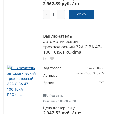
2 962.89 руб. / шт
-
+
КУПИТЬ
Выключатель
автоматический
трехполюсный 32А C ВА 47-
100 10кА PROxima
Код товара:
147281688
mcb47100-3-32C-
Артикул:
pro
Бренд:
EKF
Под заказ
Обновлено 09.08.2026
Цена для юр. лиц:
2 947.53 руб. / шт