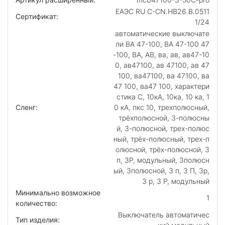
ЕАЭС RU С-CN.НВ26.В.0511
Сертификат:
1/24
автоматические выключате
ли ВА 47-100, ВА 47-100 47
-100, ВА, АВ, ва, ав, ав47-10
0, ав47100, ав 47100, ав 47
100, ва47100, ва 47100, ва
47 100, ва47 100, характери
стика C, 10кА, 10ка, 10 ка, 1
Сленг:
0 кА, пкс 10, трехполюсный,
трёхполюсной, 3-полюсны
й, 3-полюсной, трех-полюс
ный, трёх-полюсный, трех-п
олюсной, трёх-полюсной, 3
п, 3P, модульный, 3полюсн
ый, 3полюсной, 3 п, 3 П, 3p,
3 p, 3 P, модульный
Минимально возможное
1
количество:
Выключатель автоматичес
Тип изделия: