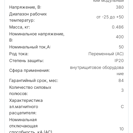
кий модульный
Напряжение, В:
380
Диапазон рабочих
от -25 до +50
температур:
Масса, кг:
0.486
Номинальное напряжение,
400
В:
Номинальный ток,А:
50
Род тока:
Переменный (AC)
Степень защиты:
IP20
внутрищитовое оборудова
Сфера применения:
ние
Гарантийный срок, мес:
84
Количество силовых
3
полюсов:
Характеристика
эл.магнитного
C
расцепителя:
Номинальная
отключающая
10
способность, кA (AC)