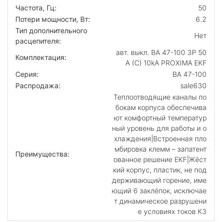
Частота, Гц:
50
Потери мощности, Вт:
6.2
Тип дополнительного
Нет
расцепителя:
авт. выкл. ВА 47-100 3P 50
Комплектация:
А (C) 10kA PROXIMA EKF
Серия:
ВА 47-100
Распродажа:
sale630
Теплоотводящие каналы по
бокам корпуса обеспечива
ют комфортный температур
ный уровень для работы и о
хлаждения|Встроенная пло
мбировка клемм – запатент
Преимущества:
ованное решение EKF|Жёст
кий корпус, пластик, не под
держивающий горение, име
ющий 6 заклёпок, исключае
т динамическое разрушени
е условиях токов КЗ