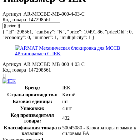
Артикул
AR-MCCBD-MB-000-4-03-C
Код товара
147298561
{ "id": 298561, "canBuy": "N", "price": 10491.86, "priceOld": 0,
"economy": 0, "number": 1, "multiplicity": 1 }
Артикул
AR-MCCBD-MB-000-4-03-C
Код товара
147298561
[]
Бренд:
IEK
Страна производства:
Китай
Базовая единица:
шт
Упаковки:
4 шт
Код производителя
432
товара:
Классификация товара в
50045080 - Блокираторы и замки к
каталоге:
силовым ВА
Кратность заказа:
1