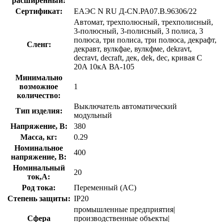
расширенный:
Сертификат:
ЕАЭС N RU Д-CN.РА07.B.96306/22
Автомат, трехполюсный, трехполисный,
3-полюсный, 3-полисный, 3 полиса, 3
полюса, три полиса, три полюса, декрафт,
Сленг:
декравт, вулкфае, вулкфме, dekravt,
decravt, decraft, дек, dek, dec, кривая C
20A 10кА ВА-105
Минимально
возможное
1
количество:
Выключатель автоматический
Тип изделия:
модульный
Напряжение, В:
380
Масса, кг:
0.29
Номинальное
400
напряжение, В:
Номинальный
20
ток,А:
Род тока:
Переменный (AC)
Степень защиты:
IP20
промышленные предприятия|
Сфера
производственные объекты|