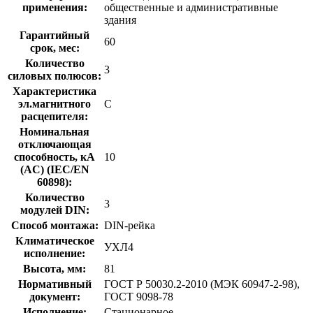
применения:
общественные и административные
здания
Гарантийный
60
срок, мес:
Количество
3
силовых полюсов:
Характеристика
эл.магнитного
C
расцепителя:
Номинальная
отключающая
способность, кA
10
(AC) (IEC/EN
60898):
Количество
3
модулей DIN:
Способ монтажа:
DIN-рейка
Климатическое
УХЛ4
исполнение:
Высота, мм:
81
Нормативный
ГОСТ Р 50030.2-2010 (МЭК 60947-2-98),
документ:
ГОСТ 9098-78
Исполнение:
Стационарное