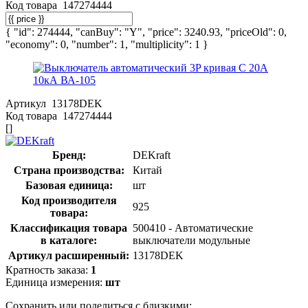
Код товара
147274444
{ "id": 274444, "canBuy": "Y", "price": 3240.93, "priceOld": 0,
"economy": 0, "number": 1, "multiplicity": 1 }
Артикул
13178DEK
Код товара
147274444
[]
Бренд:
DEKraft
Страна производства:
Китай
Базовая единица:
шт
Код производителя
925
товара:
Классификация товара
500410 - Автоматические
в каталоге:
выключатели модульные
Артикул расширенный:
13178DEK
Кратность заказа:
1
Единица измерения:
шт
Сохранить или поделиться с близкими: