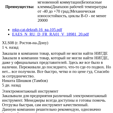
мгновенной коммутации|Безопасные
Преимущества:
клеммы|Диапазон рабочей температуры
от -40 до +70 град.|Механическая
износостойкость, циклы В-О - не менее
20000
mkp-cat-dekraft-16_ва-105.pdf
EAES_N_RU_D_FR_RA01_V_18981_20.pdf
XLS08 (г. Ростов-на-Дону)
1 ч. назад
Заказали в компании товар, который не могли найти НИГДЕ
Заказали в компании товар, который не могли найти НИГДЕ,
даже у официальных представителей. Здесь же все было в
наличии. Переживали до последнего, что-то где-то подвох. Но
нет... все получили. Все быстро, четко и по цене гуд. Спасибо
за сотрудничество.
Никита Шишков (Тамбов)
5 дн. назад
Электромонтажный инструмент
Заказывали для предприятия различный электромонтажный
инструмент. Менеджеры всегда доступны и готовы помочь.
Отгрузка быстрая, сам инструмент качественный.
Данную компанию решительно рекомендую, однозначно